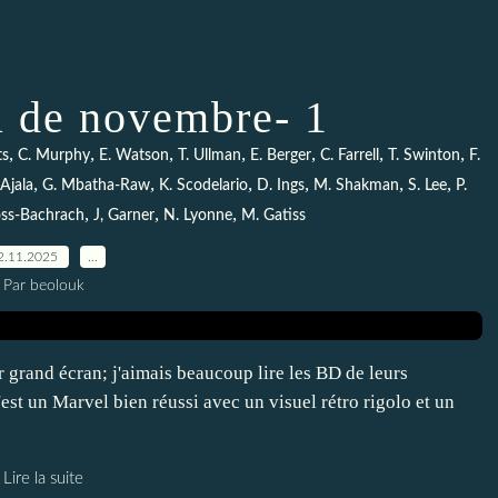
 de novembre- 1
,
,
,
,
,
,
,
ts
C. Murphy
E. Watson
T. Ullman
E. Berger
C. Farrell
T. Swinton
F.
,
,
,
,
,
,
Ajala
G. Mbatha-Raw
K. Scodelario
D. Ings
M. Shakman
S. Lee
P.
,
,
,
ss-Bachrach
J, Garner
N. Lyonne
M. Gatiss
2.11.2025
…
Par beolouk
r grand écran; j'aimais beaucoup lire les BD de leurs
est un Marvel bien réussi avec un visuel rétro rigolo et un
Lire la suite