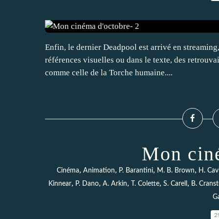
Enfin, le dernier Deadpool est arrivé en streaming
références visuelles ou dans le texte, des retrouva
comme celle de la Torche humaine....
Mon ciné
,
,
,
,
Cinéma
Animation
P. Barantini
M. B. Brown
H. Cavi
,
,
,
,
,
Kinnear
P. Dano
A. Arkin
T. Colette
S. Carell
B. Crans
Ga
2