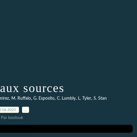
 aux sources
,
,
,
,
,
mirez
M. Ruffalo
G. Esposito
C. Lumbly
L. Tyler
S. Stan
2.06.2025
…
Par beolouk