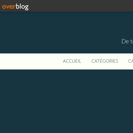
De t
ACCUEIL
CATÉGORIES
C