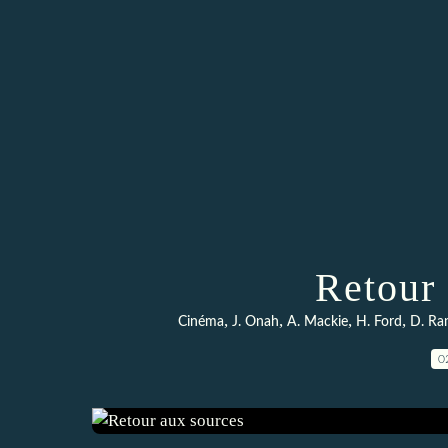
Retour
,
,
,
,
Cinéma
J. Onah
A. Mackie
H. Ford
D. Ra
0