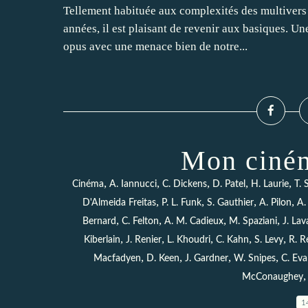
Tellement habituée aux complexités des multivers 
années, il est plaisant de revenir aux basiques. U
opus avec une menace bien de notre...
Mon ciném
,
,
,
,
,
Cinéma
A. Iannucci
C. Dickens
D. Patel
H. Laurie
T. 
,
,
,
,
D'Almeida Freitas
P. L. Funk
S. Gauthier
A. Pilon
A.
,
,
,
,
Bernard
C. Felton
A. M. Cadieux
M. Spaziani
J. Lav
,
,
,
,
,
Kiberlain
J. Renier
L. Khoudri
C. Kahn
S. Levy
R. R
,
,
,
,
Macfadyen
D. Keen
J. Gardner
W. Snipes
C. Eva
McConaughey
1