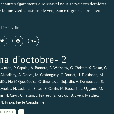
et autres égarements que Marvel nous servait ces dernières
ne bonne vieille histoire de vengeance digne des premiers
Lire la suite
a d'octobre- 2
,
,
,
,
,
,
Swinton
P. Capaldi
A. Barnard
B. Whishaw
G. Christie
X. Dolan
G.
,
,
,
,
,
 Alkhalidey
A. Dorval
M. Castonguay
C. Brunet
H. Dickinson
M.
,
,
,
,
,
allée
Fierté Québécoise
C. Jimenez
J. Dujardin
A. Demoustier
S.
,
,
,
,
,
,
eynolds
H. Jackman
S. Lee
E. Corrin
M. Baccarin
L. Uggams
M.
,
,
,
,
,
,
ns
H. Cavill
C. Tatum
J. Favreau
S. Kapicic
B. Lively
Matthew
,
,
N. Fillion
Fierte Canadienne
4.11.2024
…