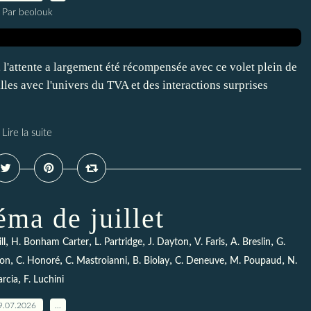
Par beolouk
, l'attente a largement été récompensée avec ce volet plein de
illes avec l'univers du TVA et des interactions surprises
Lire la suite
ma de juillet
,
,
,
,
,
,
ll
H. Bonham Carter
L. Partridge
J. Dayton
V. Faris
A. Breslin
G.
,
,
,
,
,
,
ton
C. Honoré
C. Mastroianni
B. Biolay
C. Deneuve
M. Poupaud
N.
,
rcia
F. Luchini
9.07.2026
…